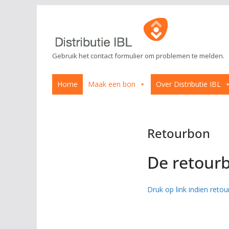
Ga
naar
de
inhoud
Gebruik het contact formulier om problemen te melden.
Home
Maak een bon
Over Distributie IBL
Retourbon
De retourb
Druk op link indien retou