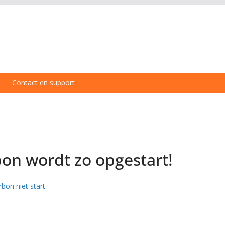
Contact en support
on wordt zo opgestart!
rbon niet start.