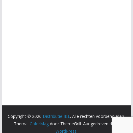
Copyright © 2026
Distributie IBL
. Alle rechten voorbehouden.
Thema:
ColorMag
door ThemeGrill. Aangedreven door
WordPress
.