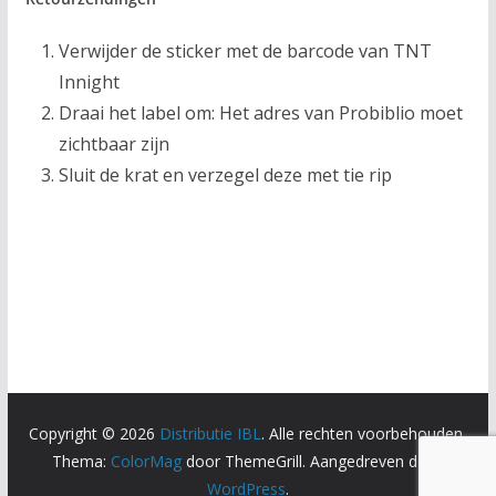
Verwijder de sticker met de barcode van TNT
Innight
Draai het label om: Het adres van Probiblio moet
zichtbaar zijn
Sluit de krat en verzegel deze met tie rip
Copyright © 2026
Distributie IBL
. Alle rechten voorbehouden.
Thema:
ColorMag
door ThemeGrill. Aangedreven door
WordPress
.