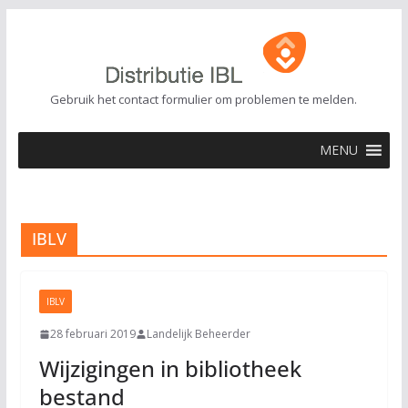
Ga
naar
de
inhoud
Gebruik het contact formulier om problemen te melden.
MENU
IBLV
IBLV
28 februari 2019
Landelijk Beheerder
Wijzigingen in bibliotheek
bestand